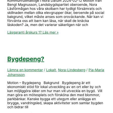
Kommunfullmäktige i Nora Datum 2024-02-12 Motion från
Bengt Magnusson, Landsbygdspartiet oberoende, Nora
Läsförmågan hos våra skolbarn har tydligt försämrats och
skillnaden mellan olika elevgrupper ökar, beroende på social
bakgrund, vilket måste anses som oroväckande. När kan vi
förvänta oss att barn kan läsa, när skall de knäcka
läskoden? Ja, men det varierar säkerligen när och
Läsgaranti årskurs 1?
Läs mer »
Bygdepeng?
Lämna en kommentar
/
Lokalt
,
Nora-Lindesberg
/
Pia-Maria
Johansson
Motion – Bygdepeng Bakgrund Bygdepeng är ett
ekonomiskt stöd för lokal utveckling av en ort eller by och
kan möjliggöra idéer om hur man vill utveckla en bygd. Vill
man göra en mötesplats och försköna den med blommor,
parkbänkar. Kanske bygga ett utegym eller anlägga en
brygga, vandringsled, skapa aktiviteter som samlar bygden
och bidrar till