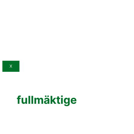
X
fullmäktige