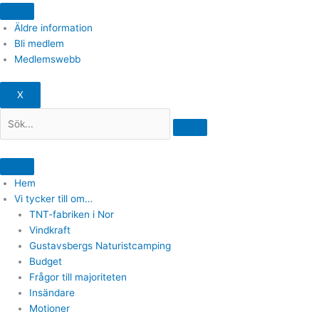
Äldre information
Bli medlem
Medlemswebb
X
Hem
Vi tycker till om…
TNT-fabriken i Nor​
Vindkraft
Gustavsbergs Naturistcamping
Budget
Frågor till majoriteten
Insändare
Motioner