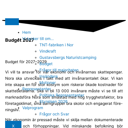
Hoppa
till
innehåll
Hem
Vi tycker till om…
Budget 2027
TNT-fabriken i Nor​
Vindkraft
Gustavsbergs Naturistcamping
Budget för 2027–2029
Budget
Frågor till majoriteten
Vi vill ta ansvar för vår ekonomi och invånarnas skattepengar.
Insändare
Nora ska utvecklas i takt med att invånarantalet ökar. Vi kan
Motioner
inte skapa en för stor kostym som riskerar ökade kostnader för
Representanter
skattebetalarna. Ska vi bli 13 000 invånare måste vi se till att
Politiska Representanter
marknadsföra Nora som småstad med hög trygghetsfaktor, bra
Styrelsen 2026
företagsklimat, små barngrupper bra skolor och engagerat före-
Valprogram
ningsliv.
Frågor och Svar
När ekonomin är pressad måste vi skilja mellan dokumenterade
effekter och förhoppningar. Vid minskande befolkning bör
X