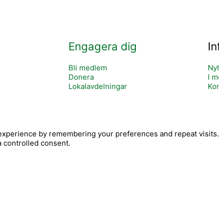
BLI MEDLEM OCH STÖD OSS
Engagera dig
In
Bli medlem
Ny
Donera
I m
Lokalavdelningar
Kon
Y
xperience by remembering your preferences and repeat visits. B
c
o
a controlled consent.
o
u
n
t