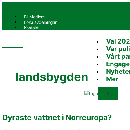
Hoppa
Dyraste
Dyraste
till
vattnet
vattnet
innehåll
i
i
Bli Medlem
Norreuropa?
Norreuropa?
Lokalavdelningar
Kontakt
Val 20
X
Vår poli
Vårt pa
Engage
Nyhete
landsbygden
Mer
X
Dyraste vattnet i Norreuropa?