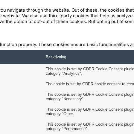
u
b
ou navigate through the website. Out of these, the cookies tha
 the website. We also use third-party cookies that help us analy
ve the option to opt-out of these cookies. But opting out of so
a
e
c
 function properly. These cookies ensure basic functionalities a
e
Beskrivning
b
This cookie is set by GDPR Cookie Consent plugin. 
category "Analytics".
o
The cookie is set by GDPR cookie consent to record
This cookie is set by GDPR Cookie Consent plugin. 
o
category "Necessary".
This cookie is set by GDPR Cookie Consent plugin. 
k
category "Other.
This cookie is set by GDPR Cookie Consent plugin. 
category "Performance".