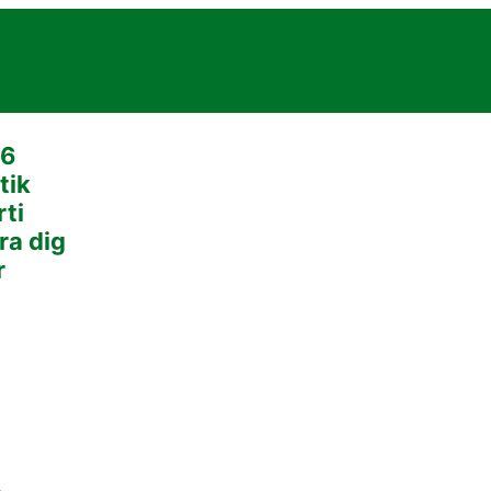
26
tik
rti
ra dig
r