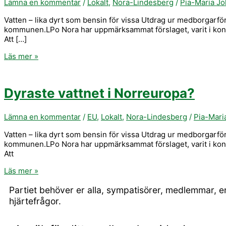
Lämna en kommentar
/
Lokalt
,
Nora-Lindesberg
/
Pia-Maria J
Vatten – lika dyrt som bensin för vissa Utdrag ur medborgarför
kommunen.LPo Nora har uppmärksammat förslaget, varit i kont
Att […]
Läs mer »
Dyraste vattnet i Norreuropa?
Lämna en kommentar
/
EU
,
Lokalt
,
Nora-Lindesberg
/
Pia-Mari
Vatten – lika dyrt som bensin för vissa Utdrag ur medborgarför
kommunen.LPo Nora har uppmärksammat förslaget, varit i kont
Att
Läs mer »
Partiet behöver er alla, sympatisörer, medlemmar, 
hjärtefrågor.