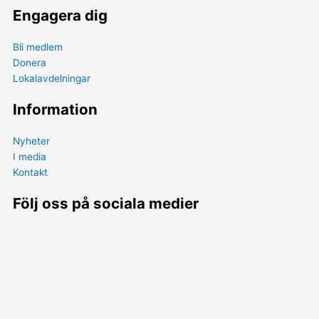
Engagera dig
Bli medlem
Donera
Lokalavdelningar
Information
Nyheter
I media
Kontakt
Följ oss på sociala medier
I
Y
c
o
o
u