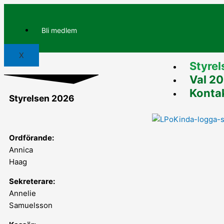
Hoppa
till
innehåll
Bli medlem
X
Styre
Val 2
Konta
Styrelsen 2026
Ordförande:
Annica
Haag
Sekreterare:
Annelie
Samuelsson