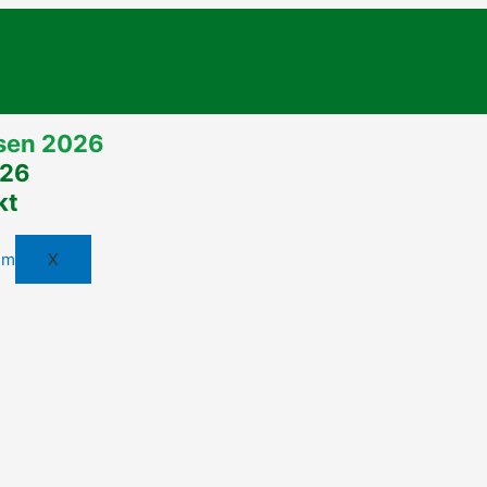
lsen 2026
026
kt
X