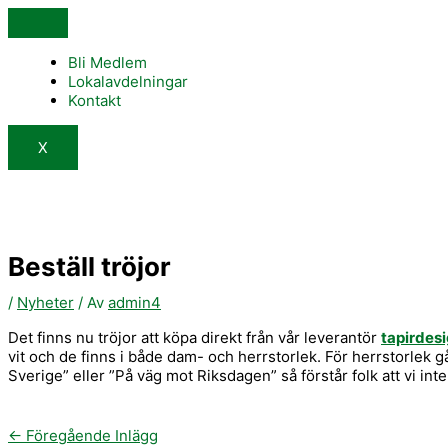
Hoppa
till
innehåll
Bli Medlem
Lokalavdelningar
Kontakt
X
Beställ tröjor
/
Nyheter
/ Av
admin4
Det finns nu tröjor att köpa direkt från vår leverantör
tapirdes
vit och de finns i både dam- och herrstorlek. För herrstorlek
Sverige” eller ”På väg mot Riksdagen” så förstår folk att vi inte 
←
Föregående Inlägg