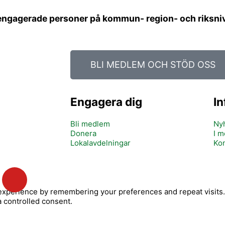
 engagerade personer på kommun- region- och riksnivå
BLI MEDLEM OCH STÖD OSS
Engagera dig
I
Bli medlem
Ny
Donera
I m
Lokalavdelningar
Kon
Y
o
xperience by remembering your preferences and repeat visits. B
u
a controlled consent.
t
u