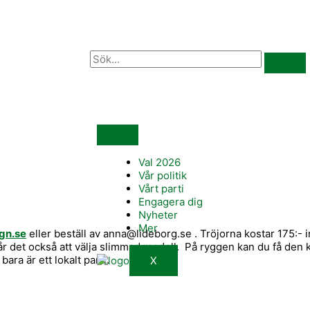
Val 2026
Vår politik
Vårt parti
Engagera dig
Nyheter
Mer
ign.se
eller beställ av anna@lideborg.se . Tröjorna kostar 175:- 
 går det också att välja slimmad modell. På ryggen kan du få de
bara är ett lokalt parti.
X