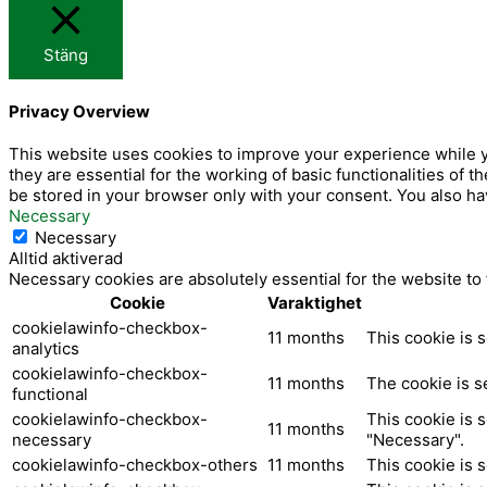
f
a
Stäng
c
e
Privacy Overview
b
o
This website uses cookies to improve your experience while y
they are essential for the working of basic functionalities of
o
be stored in your browser only with your consent. You also ha
k
Necessary
Necessary
Alltid aktiverad
Necessary cookies are absolutely essential for the website to
Cookie
Varaktighet
cookielawinfo-checkbox-
11 months
This cookie is 
analytics
cookielawinfo-checkbox-
11 months
The cookie is s
functional
cookielawinfo-checkbox-
This cookie is 
11 months
necessary
"Necessary".
cookielawinfo-checkbox-others
11 months
This cookie is 