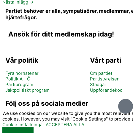
Nästa Inlägg
→
Partiet behöver er alla, sympatisörer, medlemmar,
hjärtefrågor.
Ansök för ditt medlemskap idag!
Vår politik
Vårt parti
Fyra hörnstenar
Om partiet
Politik A - Ö
Partistyrelsen
Partiprogram
Stadgar
Jaktpolitiskt program
Uppförandekod
I
Följ oss på sociala medier
c
We use cookies on our website to give you the most relevant e
o
cookies. However, you may visit "Cookie Settings" to provide 
n
Cookie Inställningar
ACCEPTERA ALLA
-