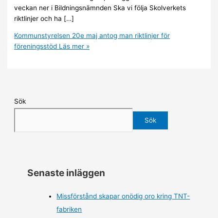
veckan ner i Bildningsnämnden Ska vi följa Skolverkets
riktlinjer och ha […]
Kommunstyrelsen 20e maj antog man riktlinjer för
föreningsstöd
Läs mer »
Sök
Sök
Senaste inläggen
Missförstånd skapar onödig oro kring TNT-
fabriken