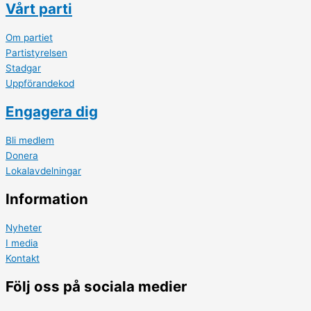
Vårt parti
Om partiet
Partistyrelsen
Stadgar
Uppförandekod
Engagera dig
Bli medlem
Donera
Lokalavdelningar
Information
Nyheter
I media
Kontakt
Följ oss på sociala medier