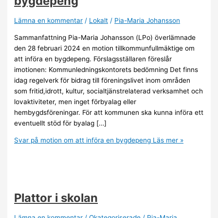
bygdepeng
Lämna en kommentar
/
Lokalt
/
Pia-Maria Johansson
Sammanfattning Pia-Maria Johansson (LPo) överlämnade
den 28 februari 2024 en motion tillkommunfullmäktige om
att införa en bygdepeng. Förslagsställaren föreslår
imotionen: Kommunledningskontorets bedömning Det finns
idag regelverk för bidrag till föreningslivet inom områden
som fritid,idrott, kultur, socialtjänstrelaterad verksamhet och
lovaktiviteter, men inget förbyalag eller
hembygdsföreningar. För att kommunen ska kunna införa ett
eventuellt stöd för byalag […]
Svar på motion om att införa en bygdepeng
Läs mer »
Plattor i skolan
Lämna en kommentar
/
Okategoriserade
/
Pia-Maria