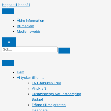
Hoppa till innehåll
Äldre information
Bli medlem
Medlemswebb
X
Hem
Vi tycker till om…
TNT-fabriken i Nor​
Vindkraft
Gustavsbergs Naturistcamping
Budget
Frågor till majoriteten
Insändare