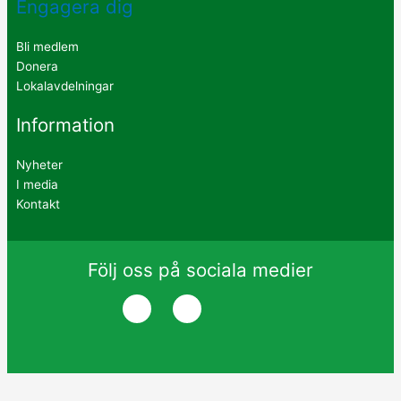
Engagera dig
Bli medlem
Donera
Lokalavdelningar
Information
Nyheter
I media
Kontakt
Följ oss på sociala medier
I
Y
c
o
o
u
n
t
-
u
f
b
a
e
c