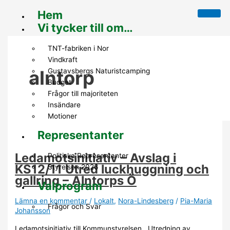
Hoppa
Ledamotsinitiativ
LPo
Hem
till
–
input
Vi tycker till om…
innehåll
Avslag
rörande
i
Alntorps
TNT-fabriken i Nor​
KS12/11
Ö
Vindkraft
Utred
Gustavsbergs Naturistcamping
alntorp
luckhuggning
Budget
och
Frågor till majoriteten
gallring
Insändare
–
Motioner
Alntorps
Ö
Representanter
Ledamotsinitiativ – Avslag i
Politiska Representanter
KS12/11 Utred luckhuggning och
Styrelsen 2026
gallring – Alntorps Ö
Valprogram
Lämna en kommentar
/
Lokalt
,
Nora-Lindesberg
/
Pia-Maria
Frågor och Svar
Johansson
Ledamotsinitiativ till Kommunstyrelsen Utredning av