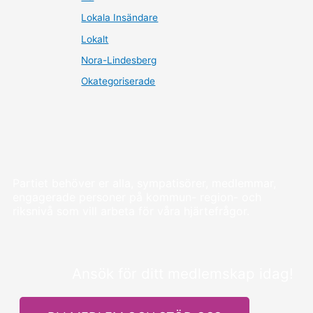
Lokala Insändare
Lokalt
Nora-Lindesberg
Okategoriserade
Partiet behöver er alla, sympatisörer, medlemmar,
engagerade personer på kommun- region- och
riksnivå som vill arbeta för våra hjärtefrågor.
Ansök för ditt medlemskap idag!