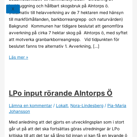
luckhuggning och hållbart skogsbruk på Alntorps ö.
X
(Alternativ till helavverkning av de 7 hektaren med hänsyn
till markförhållanden, barkborreangrepp och naturvärden)
Bakgrund Kommunen har tidigare beslutat att genomföra
avverkning på cirka 7 hektar skog på Alntorps ö, med syftet
att motverka granbarkborreangrepp. Vid tidpunkten för
beslutet fanns tre alternativ 1. Avverkning, […]
Läs mer »
LPo input rörande Alntorps Ö
Lämna en kommentar
/
Lokalt
,
Nora-Lindesberg
/
Pia-Maria
Johansson
Med anledning att det gjorts en utvecklingsplan som i stort
går ut på att det ska fortsättas göras utredningar är LPo
kritiska till att det tar så lång tid innan vi kan få en levande ö