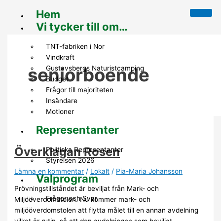
Hoppa
Överklagan
Rosen!
Hem
till
Rosen
Vi tycker till om…
innehåll
TNT-fabriken i Nor​
Vindkraft
Gustavsbergs Naturistcamping
seniorboende
Budget
Frågor till majoriteten
Insändare
Motioner
Representanter
Överklagan Rosen
Politiska Representanter
Styrelsen 2026
Lämna en kommentar
/
Lokalt
/
Pia-Maria Johansson
Valprogram
Prövningstillståndet är beviljat från Mark- och
Frågor och Svar
Miljööverdomstolen. Nu kommer mark- och
miljööverdomstolen att flytta målet till en annan avdelning